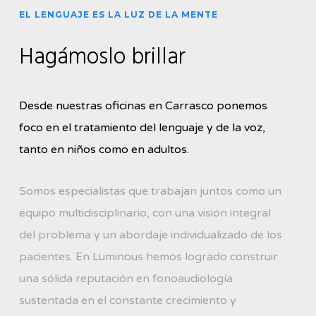
Cambia Tu Futuro
EL LENGUAJE ES LA LUZ DE LA MENTE
Sabemos lo que estás buscando
Hagámoslo brillar
CONTÁCTANOS
SERVICIOS
Desde nuestras oficinas en Carrasco ponemos
foco en el tratamiento del lenguaje y de la voz,
tanto en niños como en adultos.
Somos especialistas que trabajan juntos como un
equipo multidisciplinario, con una visión integral
del problema y un abordaje individualizado de los
pacientes. En Luminous hemos logrado construir
una sólida reputación en fonoaudiología
sustentada en el constante crecimiento y